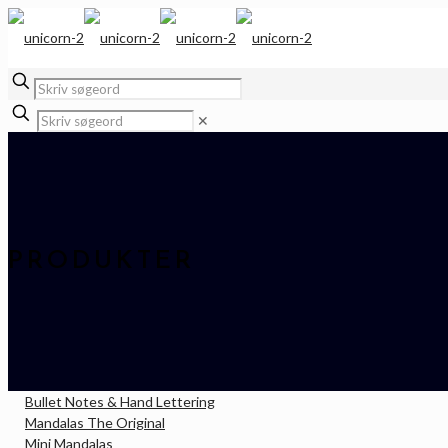
✕
PRODUKTER
Bullet Notes & Hand Lettering
Mandalas The Original
Mini Mandalas