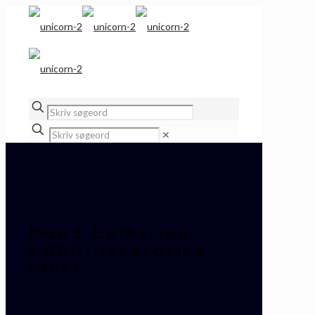
✕
Hand Lettering
1.000 dekorative
idéer