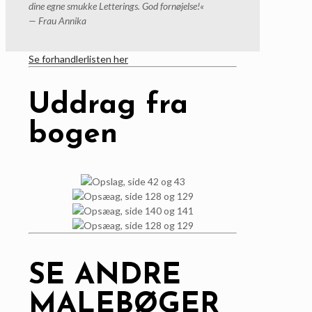
dine egne smukke Letterings. God fornøjelse!«
— Frau Annika
Se forhandlerlisten her
Uddrag fra
bogen
SE ANDRE
MALEBØGER