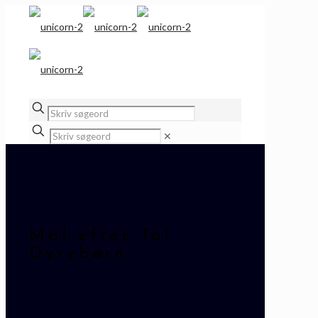
✕
Mal efter Tal
Dyrebørn