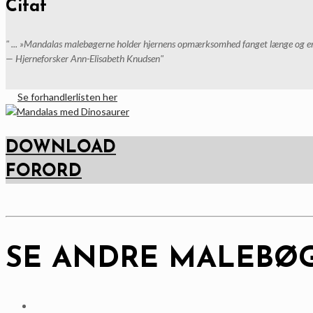
Citat
" ... »Mandalas malebøgerne holder hjernens opmærksomhed fanget længe og er g
— Hjerneforsker Ann-Elisabeth Knudsen"
Se forhandlerlisten her
DOWNLOAD
FORORD
SE ANDRE MALEBØG