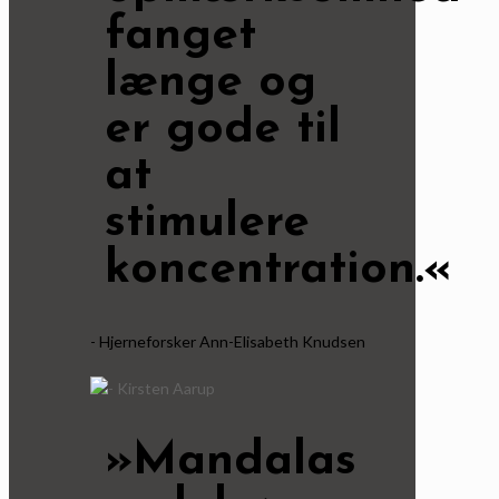
fanget
længe og
er gode til
at
stimulere
koncentration.«
- Hjerneforsker Ann-Elisabeth Knudsen
»Mandalas