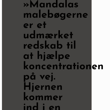
»Mandalas
malebøgerne
er et
udmærket
redskab til
at hjælpe
koncentrationen
på vej.
Hjernen
kommer
ind i en