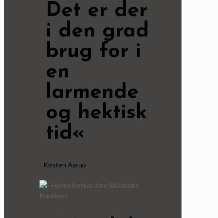
Det er der
i den grad
brug for i
en
larmende
og hektisk
tid«
- Kirsten Aarup