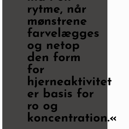
rytme, når
mønstrene
farvelægges
og netop
den form
for
hjerneaktivitet
er basis for
ro og
koncentration.«