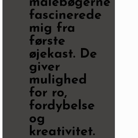
malebøgerne
fascinerede
mig fra
første
øjekast. De
giver
mulighed
for ro,
fordybelse
og
kreativitet.