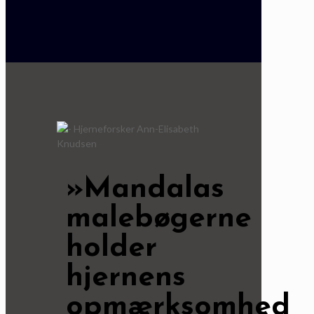
»Mandalas
malebøgerne
holder
hjernens
opmærksomhed