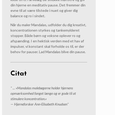
din hjerne en meditativ pause. Det fremmer din
evne til at være tilstede i nuet og giver dig
balance og ro i sindet.
Når du maler Mandalas, udfolder du dig kreativt,
koncentrationen styrkes og tankemylderet
stopper. Både børn og voksne oplever ro og
afspænding. I en hektisk verden med et hav af
impulser, vi konstant skal forholde os til, er der
behov for pauser. Lad Mandalas blive din pause.
Citat
" ... »Mandalas malebøgerne holder hjernens
opmærksomhed fanget længe og er gode til at
stimulere koncentration.«
— Hjerneforsker Ann-Elisabeth Knudsen"