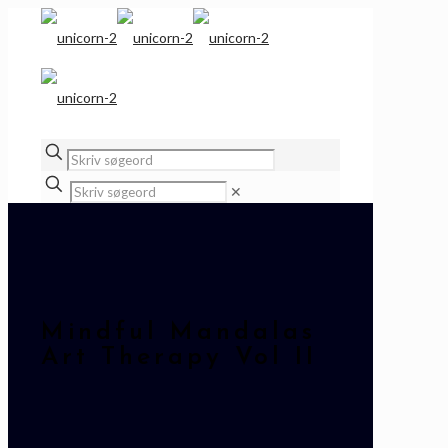
✕
Mindful Mandalas
Art Therapy Vol II